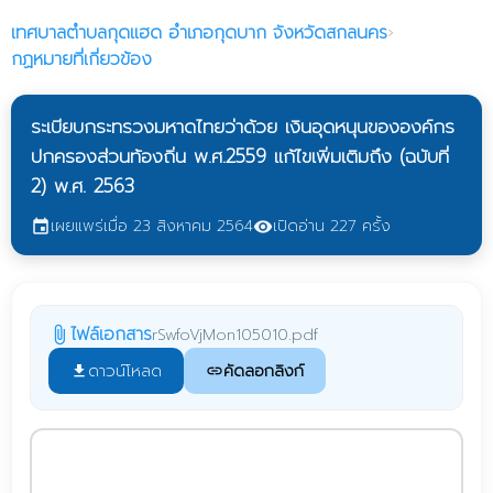
เทศบาลตำบลกุดแฮด
อำเภอกุดบาก จังหวัดสกลนคร
›
กฏหมายที่เกี่ยวข้อง
ระเบียบกระทรวงมหาดไทยว่าด้วย เงินอุดหนุนขององค์กร
ปกครองส่วนท้องถิ่น พ.ศ.2559 แก้ไขเพิ่มเติมถึง (ฉบับที่
2) พ.ศ. 2563
เผยแพร่เมื่อ 23 สิงหาคม 2564
เปิดอ่าน 227 ครั้ง
event
visibility
ไฟล์เอกสาร
rSwfoVjMon105010.pdf
attach_file
ดาวน์โหลด
คัดลอกลิงก์
file_download
link